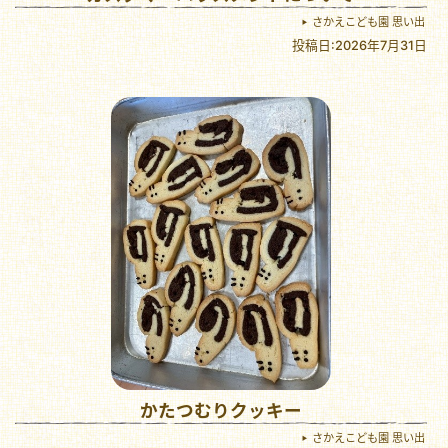
さかえこども園 思い出
投稿日:2026年7月31日
かたつむりクッキー
さかえこども園 思い出