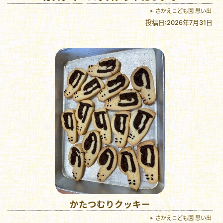
さかえこども園 思い出
投稿日:2026年7月31日
かたつむりクッキー
さかえこども園 思い出