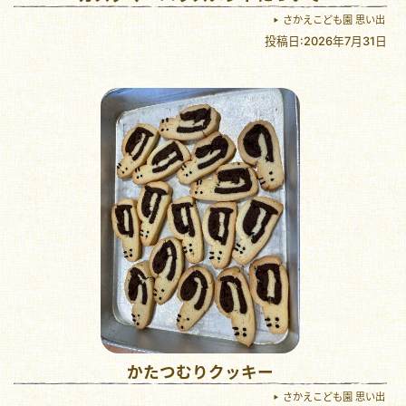
さかえこども園 思い出
投稿日:2026年7月31日
かたつむりクッキー
さかえこども園 思い出