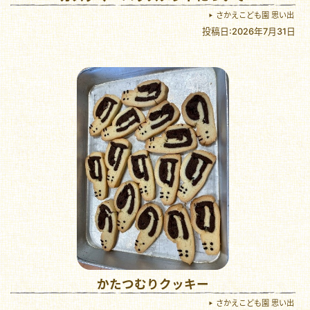
さかえこども園 思い出
投稿日:2026年7月31日
かたつむりクッキー
さかえこども園 思い出