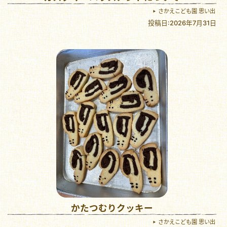
さかえこども園 思い出
投稿日:2026年7月31日
かたつむりクッキー
さかえこども園 思い出