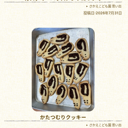
さかえこども園 思い出
投稿日:2026年7月31日
かたつむりクッキー
さかえこども園 思い出