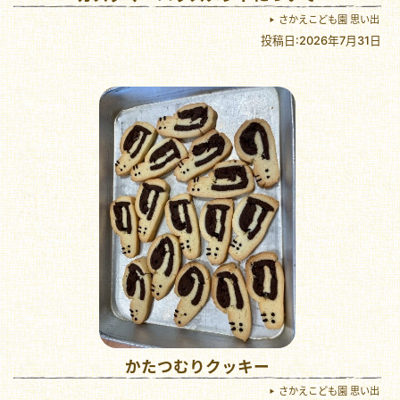
さかえこども園 思い出
投稿日:2026年7月31日
かたつむりクッキー
さかえこども園 思い出