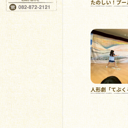
たのしい！プー
人形劇「てぶく