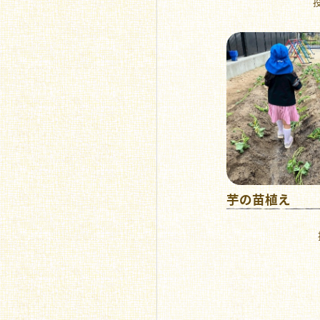
投
芋の苗植え