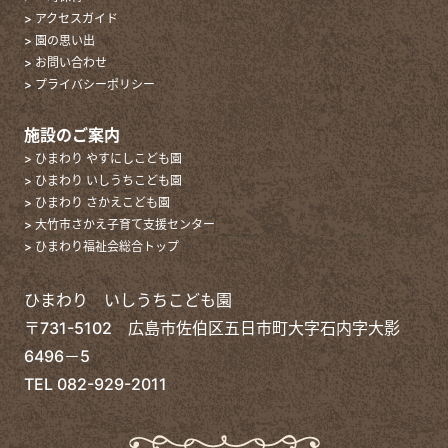
> アクセスガイド
> 園の思い出
> お問い合わせ
> プライバシーポリシー
施設のご案内
> ひまわり やすにしこども園
> ひまわり いしうちこども園
> ひまわり さかえこども園
> 大竹市さかえ子育て支援センター
> ひまわり福祉会総合トップ
ひまわり いしうちこども園
〒731-5102 広島市佐伯区五日市町大字石内字大影
6496－5
TEL
082-929-2011