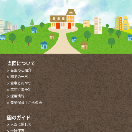
当園について
> 当園のご紹介
> 園での一日
> 食事とおやつ
> 年間行事予定
> 採用情報
> 先輩保育士からの声
園のガイド
> 入園に関して
> 一時保育