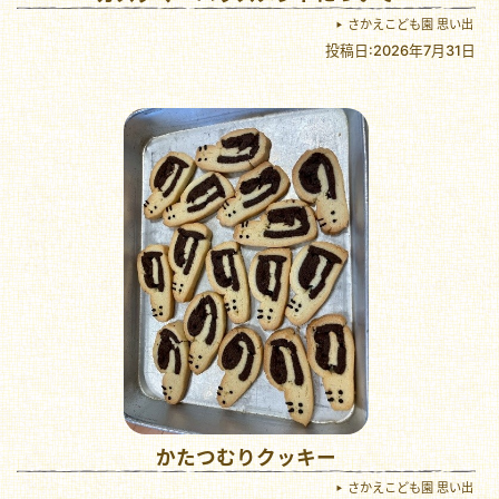
さかえこども園 思い出
投稿日:2026年7月31日
かたつむりクッキー
さかえこども園 思い出