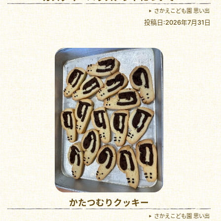
さかえこども園 思い出
投稿日:2026年7月31日
かたつむりクッキー
さかえこども園 思い出