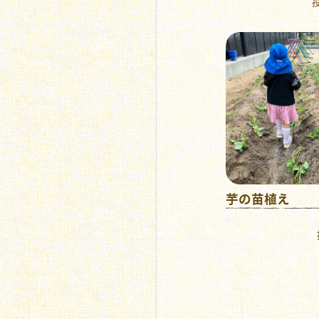
投
芋の苗植え