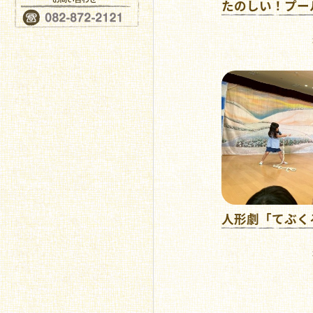
たのしい！プー
人形劇「てぶく