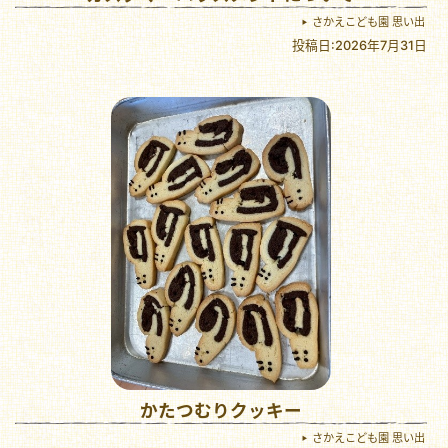
さかえこども園 思い出
投稿日:2026年7月31日
かたつむりクッキー
さかえこども園 思い出