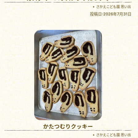
さかえこども園 思い出
投稿日:2026年7月31日
かたつむりクッキー
さかえこども園 思い出