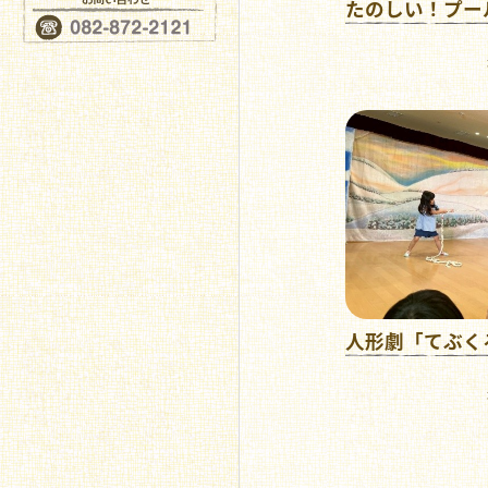
たのしい！プー
人形劇「てぶく