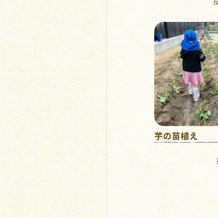
投
芋の苗植え