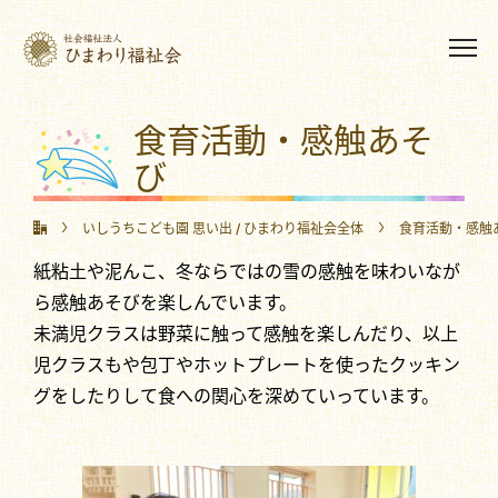
食育活動・感触あそ
び
いしうちこども園 思い出
/
ひまわり福祉会全体
食育活動・感触
紙粘土や泥んこ、冬ならではの雪の感触を味わいなが
ら感触あそびを楽しんでいます。
未満児クラスは野菜に触って感触を楽しんだり、以上
児クラスもや包丁やホットプレートを使ったクッキン
グをしたりして食への関心を深めていっています。