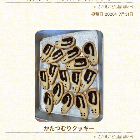
さかえこども園 思い出
投稿日:2026年7月31日
かたつむりクッキー
さかえこども園 思い出