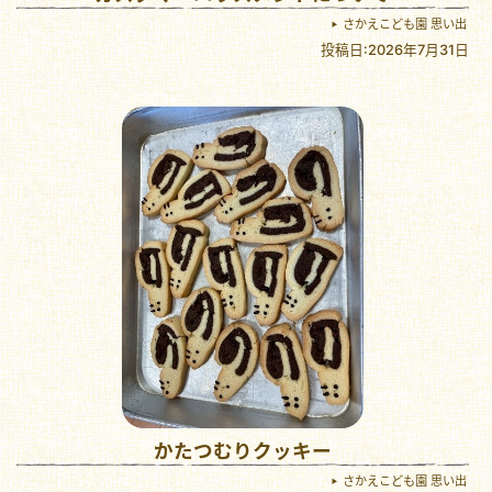
さかえこども園 思い出
投稿日:2026年7月31日
かたつむりクッキー
さかえこども園 思い出