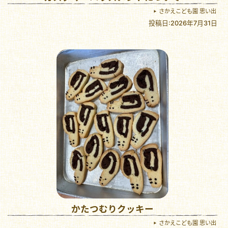
さかえこども園 思い出
投稿日:2026年7月31日
かたつむりクッキー
さかえこども園 思い出