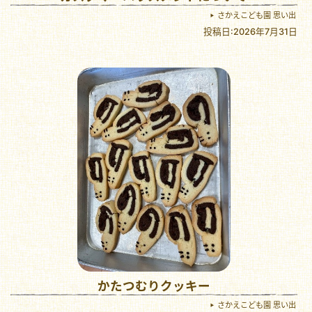
さかえこども園 思い出
投稿日:2026年7月31日
かたつむりクッキー
さかえこども園 思い出