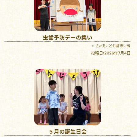
虫歯予防デーの集い
さかえこども園 思い出
投稿日:2026年7月4日
５月の誕生日会