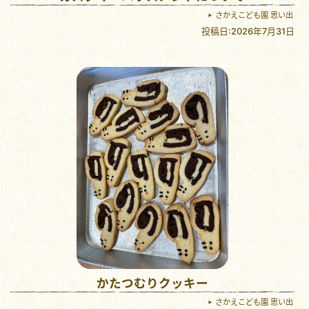
さかえこども園 思い出
投稿日:2026年7月31日
かたつむりクッキー
さかえこども園 思い出