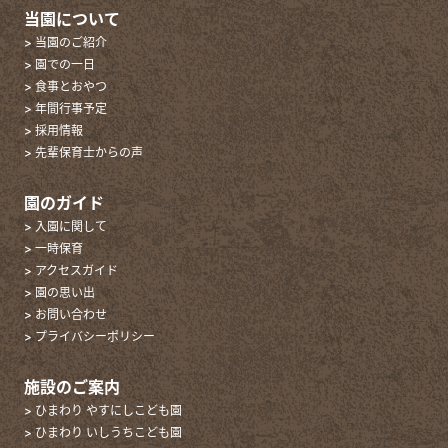
当園について
> 当園のご紹介
> 園での一日
> 食事とおやつ
> 年間行事予定
> 採用情報
> 先輩保育士からの声
園のガイド
> 入園に関して
> 一時保育
> アクセスガイド
> 園の思い出
> お問い合わせ
> プライバシーポリシー
施設のご案内
> ひまわり やすにしこども園
> ひまわり いしうちこども園