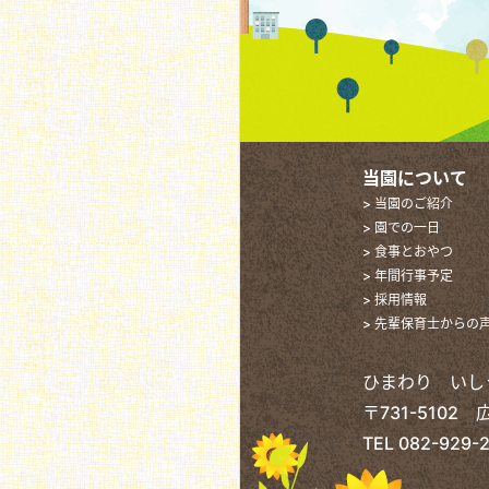
当園について
> 当園のご紹介
> 園での一日
> 食事とおやつ
> 年間行事予定
> 採用情報
> 先輩保育士からの
ひまわり いし
〒731-510
TEL
082-929-2