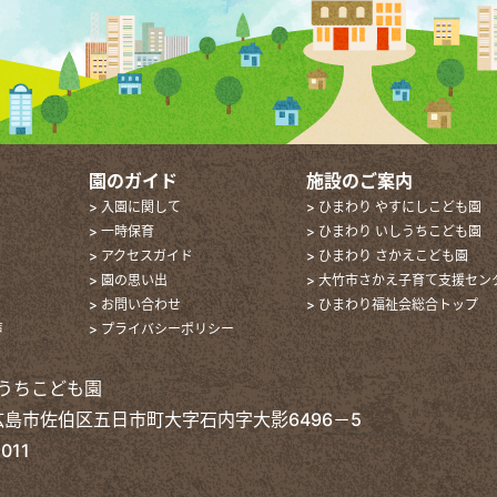
園のガイド
施設のご案内
> 入園に関して
> ひまわり やすにしこども園
> 一時保育
> ひまわり いしうちこども園
> アクセスガイド
> ひまわり さかえこども園
> 園の思い出
> 大竹市さかえ子育て支援セン
> お問い合わせ
> ひまわり福祉会総合トップ
声
> プライバシーポリシー
うちこども園
2 広島市佐伯区五日市町大字石内字大影6496－5
011