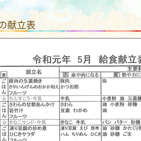
わり いしうちこども園
月の献立表