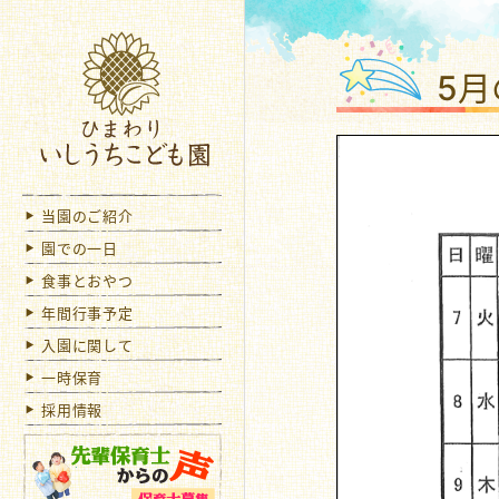
ひま
5
当園のご紹介
園での一日
食事とおやつ
年間行事予定
入園に関して
一時保育
採用情報