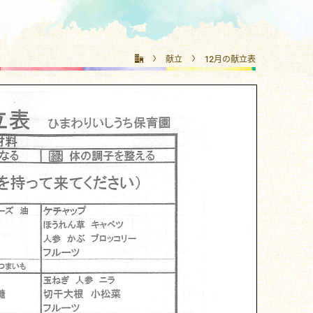
献立
12月の献立表