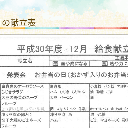
わり いしうちこども園
月の献立表