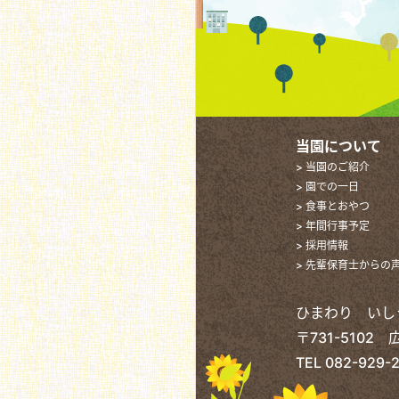
当園について
> 当園のご紹介
> 園での一日
> 食事とおやつ
> 年間行事予定
> 採用情報
> 先輩保育士からの
ひまわり いし
〒731-510
TEL
082-929-2