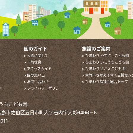
園のガイド
施設のご案内
> 入園に関して
> ひまわり やすにしこども園
> 一時保育
> ひまわり いしうちこども園
> アクセスガイド
> ひまわり さかえこども園
> 園の思い出
> 大竹市さかえ子育て支援セン
> お問い合わせ
> ひまわり福祉会総合トップ
声
> プライバシーポリシー
うちこども園
2 広島市佐伯区五日市町大字石内字大影6496－5
011