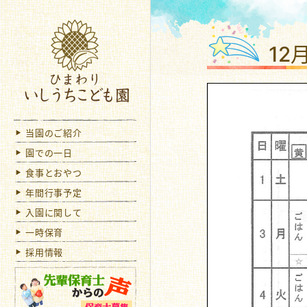
ひま
12
当園のご紹介
園での一日
食事とおやつ
年間行事予定
入園に関して
一時保育
採用情報