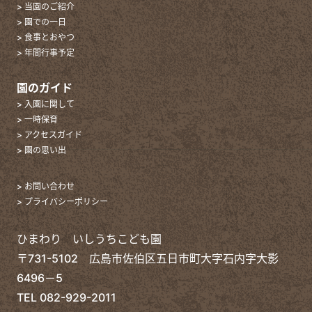
> 当園のご紹介
> 園での一日
> 食事とおやつ
> 年間行事予定
園のガイド
> 入園に関して
> 一時保育
> アクセスガイド
> 園の思い出
> お問い合わせ
> プライバシーポリシー
ひまわり いしうちこども園
〒731-5102 広島市佐伯区五日市町大字石内字大影
6496－5
TEL
082-929-2011