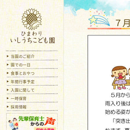
ひま
７
当園のご紹介
園での一日
食事とおやつ
年間行事予定
入園に関して
一時保育
採用情報