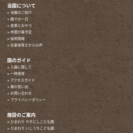
当園について
> 当園のご紹介
> 園での一日
> 食事とおやつ
> 年間行事予定
> 採用情報
> 先輩保育士からの声
園のガイド
> 入園に関して
> 一時保育
> アクセスガイド
> 園の思い出
> お問い合わせ
> プライバシーポリシー
施設のご案内
> ひまわり やすにしこども園
> ひまわり いしうちこども園