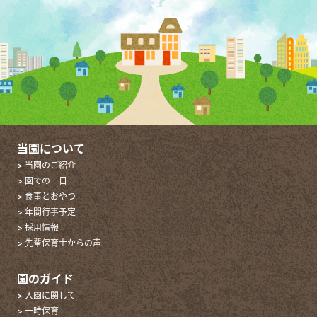
当園について
> 当園のご紹介
> 園での一日
> 食事とおやつ
> 年間行事予定
> 採用情報
> 先輩保育士からの声
園のガイド
> 入園に関して
> 一時保育