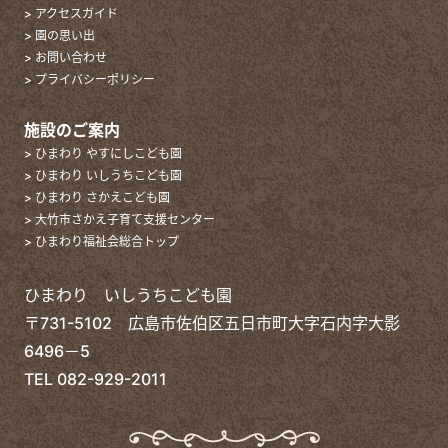
> アクセスガイド
> 園の思い出
> お問い合わせ
> プライバシーポリシー
施設のご案内
> ひまわり やすにしこども園
> ひまわり いしうちこども園
> ひまわり さかえこども園
> 大竹市さかえ子育て支援センター
> ひまわり福祉会総合トップ
ひまわり いしうちこども園
〒731-5102 広島市佐伯区五日市町大字石内字大影
6496－5
TEL
082-929-2011