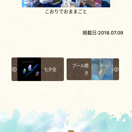
こおりでおままごと
掲載日:
2018.07.09
プール開
七夕会
き