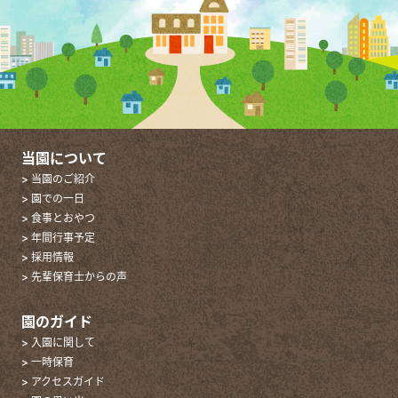
当園について
> 当園のご紹介
> 園での一日
> 食事とおやつ
> 年間行事予定
> 採用情報
> 先輩保育士からの声
園のガイド
> 入園に関して
> 一時保育
> アクセスガイド