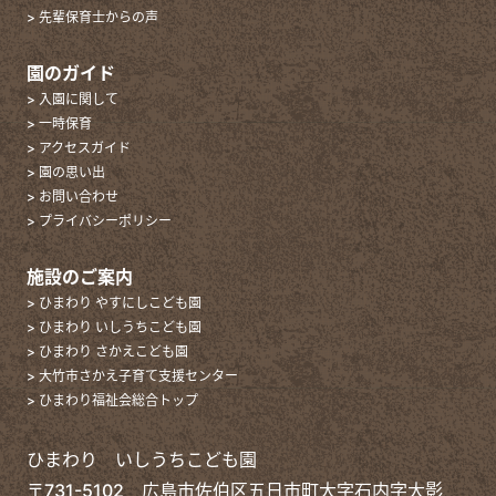
> 先輩保育士からの声
園のガイド
> 入園に関して
> 一時保育
> アクセスガイド
> 園の思い出
> お問い合わせ
> プライバシーポリシー
施設のご案内
> ひまわり やすにしこども園
> ひまわり いしうちこども園
> ひまわり さかえこども園
> 大竹市さかえ子育て支援センター
> ひまわり福祉会総合トップ
ひまわり いしうちこども園
〒731-5102 広島市佐伯区五日市町大字石内字大影