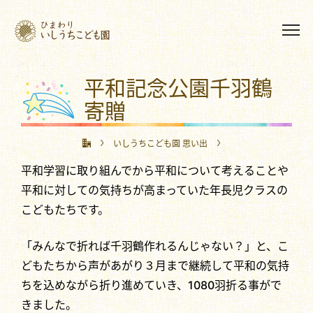
平和記念公園千羽鶴
寄贈
いしうちこども園 思い出
平和学習に取り組んでから平和について考えることや
平和記念公園千羽鶴寄贈
平和に対しての気持ちが高まっていた年長児クラスの
こどもたちです。
「みんなで折れば千羽鶴作れるんじゃない？」と、こ
どもたちから声があがり３月まで継続して平和の気持
ちを込めながら折り進めていき、1080羽折る事がで
きました。