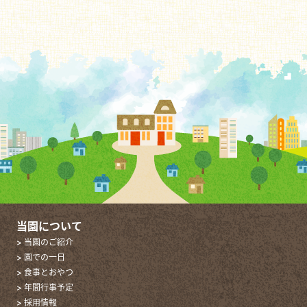
当園について
> 当園のご紹介
> 園での一日
> 食事とおやつ
> 年間行事予定
> 採用情報