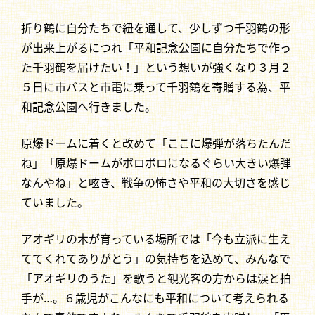
折り鶴に自分たちで紐を通して、少しずつ千羽鶴の形
が出来上がるにつれ「平和記念公園に自分たちで作っ
た千羽鶴を届けたい！」という想いが強くなり３月２
５日に市バスと市電に乗って千羽鶴を寄贈する為、平
和記念公園へ行きました。
原爆ドームに着くと改めて「ここに爆弾が落ちたんだ
ね」「原爆ドームがボロボロになるぐらい大きい爆弾
なんやね」と呟き、戦争の怖さや平和の大切さを感じ
ていました。
アオギリの木が育っている場所では「今も立派に生え
ててくれてありがとう」の気持ちを込めて、みんなで
「アオギリのうた」を歌うと観光客の方からは涙と拍
手が…。６歳児がこんなにも平和について考えられる