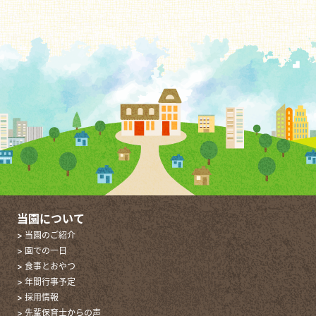
当園について
> 当園のご紹介
> 園での一日
> 食事とおやつ
> 年間行事予定
> 採用情報
> 先輩保育士からの声