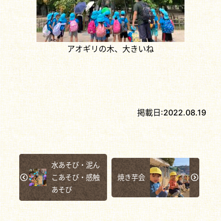
アオギリの木、大きいね
掲載日:
2022.08.19
水あそび・泥ん
こあそび・感触
焼き芋会
あそび