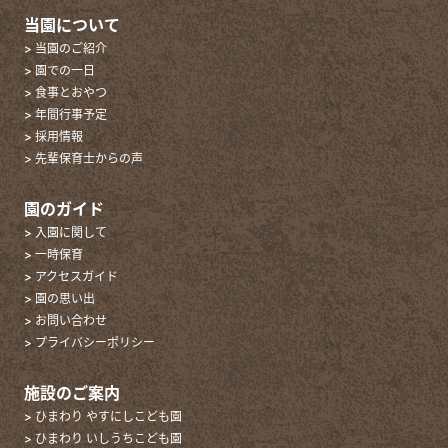
当園について
> 当園のご紹介
> 園での一日
> 食事とおやつ
> 年間行事予定
> 採用情報
> 先輩保育士からの声
園のガイド
> 入園に関して
> 一時保育
> アクセスガイド
> 園の思い出
> お問い合わせ
> プライバシーポリシー
施設のご案内
> ひまわり やすにしこども園
> ひまわり いしうちこども園