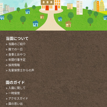
当園について
> 当園のご紹介
> 園での一日
> 食事とおやつ
> 年間行事予定
> 採用情報
> 先輩保育士からの声
園のガイド
> 入園に関して
> 一時保育
> アクセスガイド
> 園の思い出