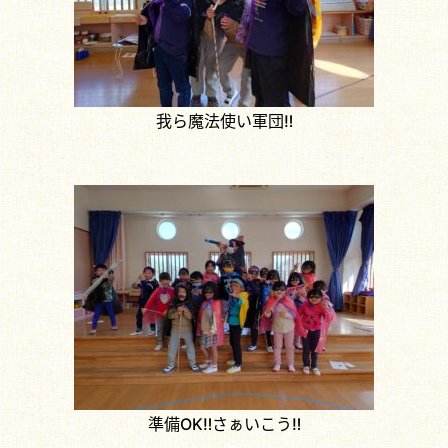
我ら魔法使い軍団‼
準備OK‼さぁいこう‼