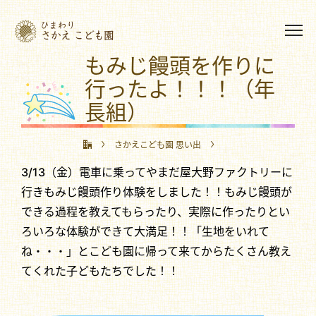
もみじ饅頭を作りに
行ったよ！！！（年
長組）
さかえこども園 思い出
3/13（金）電車に乗ってやまだ屋大野ファクトリーに
もみじ饅頭を作りに行ったよ！！！（年長組）
行きもみじ饅頭作り体験をしました！！もみじ饅頭が
できる過程を教えてもらったり、実際に作ったりとい
ろいろな体験ができて大満足！！「生地をいれて
ね・・・」とこども園に帰って来てからたくさん教え
てくれた子どもたちでした！！