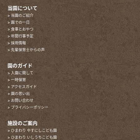
当園について
> 当園のご紹介
> 園での一日
> 食事とおやつ
> 年間行事予定
> 採用情報
> 先輩保育士からの声
園のガイド
> 入園に関して
> 一時保育
> アクセスガイド
> 園の思い出
> お問い合わせ
> プライバシーポリシー
施設のご案内
> ひまわり やすにしこども園
> ひまわり いしうちこども園