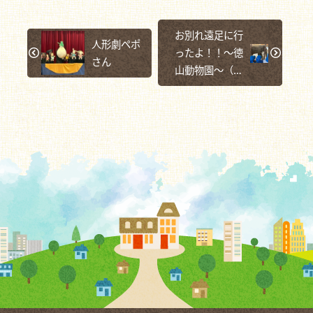
お別れ遠足に行
人形劇ペポ
ったよ！！～徳
さん
山動物園～（幼
児組）