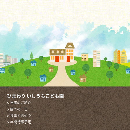
ひまわり いしうちこども園
> 当園のご紹介
> 園での一日
> 食事とおやつ
> 年間行事予定