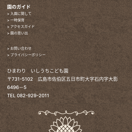
園のガイド
> 入園に関して
> 一時保育
> アクセスガイド
> 園の思い出
> お問い合わせ
> プライバシーポリシー
ひまわり いしうちこども園
〒731-5102 広島市佐伯区五日市町大字石内字大影
6496－5
TEL
082-929-2011