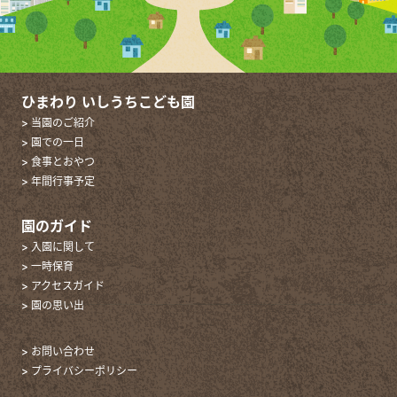
ひまわり いしうちこども園
> 当園のご紹介
> 園での一日
> 食事とおやつ
> 年間行事予定
園のガイド
> 入園に関して
> 一時保育
> アクセスガイド
> 園の思い出
> お問い合わせ
> プライバシーポリシー