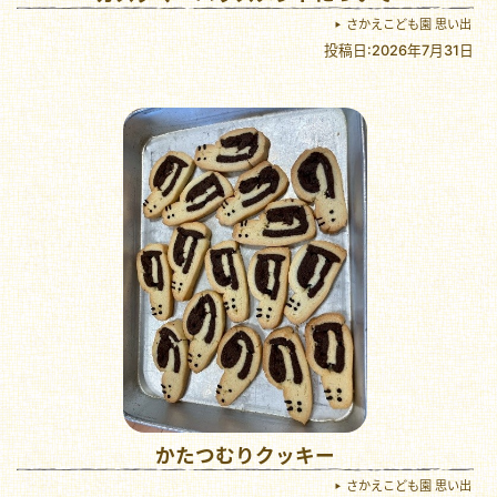
さかえこども園 思い出
投稿日:2026年7月31日
かたつむりクッキー
さかえこども園 思い出